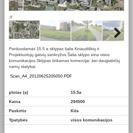
Next
Parduodamas 15.5 a sklypas šalia Kniaudiškių ir
Projektuotojų gatvių sankryžos.Šalia sklypo eina visos
komunikacijos.Sklypas tinkamas komercijai ,bei daugiabičių
namų statybai.
Scan_A4_20120625205050.PDF
plotas (a)
15.5a
Kaina
294500
Paskirtis
Kita
Ypatybės
visos komunikacijos