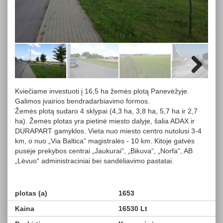
Next
Kviečiame investuoti į 16,5 ha žemės plotą Panevėžyje.
Galimos įvairios bendradarbiavimo formos.
Žemės plotą sudaro 4 sklypai (4,3 ha, 3,8 ha, 5,7 ha ir 2,7
ha). Žemės plotas yra pietinė miesto dalyje, šalia ADAX ir
DURAPART gamyklos. Vieta nuo miesto centro nutolusi 3-4
km, o nuo „Via Baltica“ magistralės - 10 km. Kitoje gatvės
pusėje prekybos centrai „Jaukurai“, „Bikuva“, „Norfa“, AB
„Lėvuo“ administraciniai bei sandėliavimo pastatai.
plotas (a)
1653
Kaina
16530 Lt