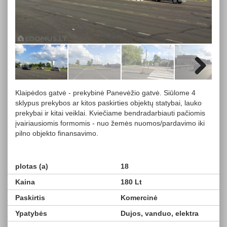
Next
Klaipėdos gatvė - prekybinė Panevėžio gatvė. Siūlome 4
sklypus prekybos ar kitos paskirties objektų statybai, lauko
prekybai ir kitai veiklai. Kviečiame bendradarbiauti pačiomis
įvairiausiomis formomis - nuo žemės nuomos/pardavimo iki
pilno objekto finansavimo.
plotas (a)
18
Kaina
180 Lt
Paskirtis
Komercinė
Ypatybės
Dujos, vanduo, elektra