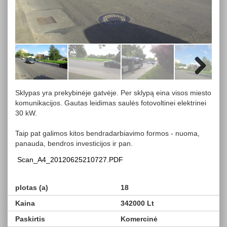
Next
Sklypas yra prekybinėje gatvėje. Per sklypą eina visos miesto
komunikacijos. Gautas leidimas saulės fotovoltinei elektrinei
30 kW.
Taip pat galimos kitos bendradarbiavimo formos - nuoma,
panauda, bendros investicijos ir pan.
Scan_A4_20120625210727.PDF
plotas (a)
18
Kaina
342000 Lt
Paskirtis
Komercinė