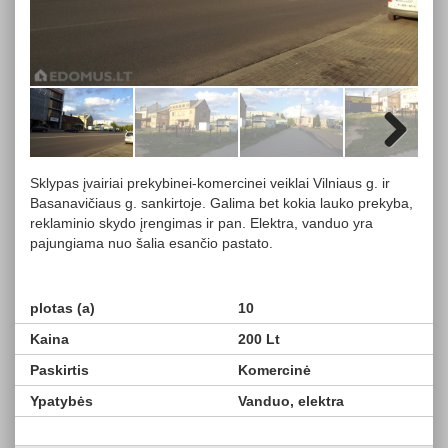
Next
Sklypas įvairiai prekybinei-komercinei veiklai Vilniaus g. ir
Basanavičiaus g. sankirtoje. Galima bet kokia lauko prekyba,
reklaminio skydo įrengimas ir pan. Elektra, vanduo yra
pajungiama nuo šalia esančio pastato.
plotas (a)
10
Kaina
200 Lt
Paskirtis
Komercinė
Ypatybės
Vanduo, elektra