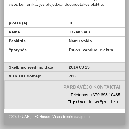
visos komunikacijos ,dujod,vanduo,nuotekos,elektra.
plotas (a)
10
Kaina
172483 eur
Paskirtis
Namų valda
Ypatybės
Dujos, vanduo, elektra
Skelbimo įvedimo data
2014 03 13
Viso susidomėjo
786
PARDAVĖJO KONTAKTAI
Telefonas: +370 698 10485
El. paštas:
2025 © UAB, TECHasas. Visos teisės saugomos