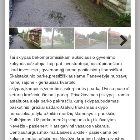
Next
Tai sklypas bekompromisiškam aukščiausio gyvenimo
kokybės ieškotojui.Taip pat investuotojui,besirūpinančiam
,kad investicija į gyvenamąjį namą pasiteisintų finansiškai.
Skaistakalnio parke,prestižiškiausiame Panevėžyje nuosavų
namų rajone - geriausias kvartalo
sklypas,kampinis,vienetinis,įsiterpiantis į parką.Dvi su puse iš
keturių kraštinių išeina į parką. Privažiavimas į sklypą - ramia
asfaltuota alėja parko pakraščiu,kurią sklypas,būdamas
paskutinis ,gražiai uždaro.Gatvių triukšmas sklypo
nepasiekia,o tylą užpildo medžių šlamesys ir paukščių
čiulbėjimas. Už parko medžių vingiuoja ką tik išvalytas
Nevėžis - pasienerti ir atsigaivinti vasaros vakarais.
Centras,turgus,maxima,Laisvės aikštė - pasiekiama per
kelias minutes pėsčiomis Nevėžio krantine.Į sklypą įvestos