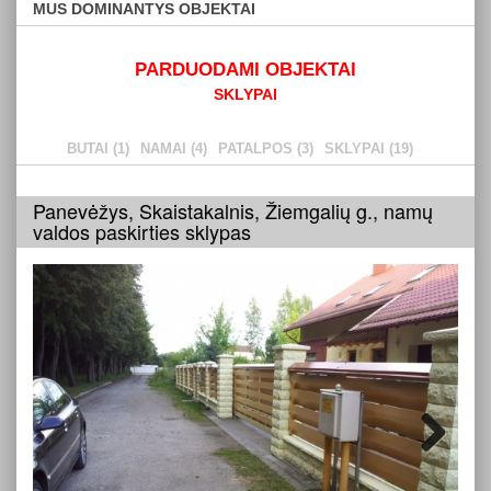
MUS DOMINANTYS OBJEKTAI
PARDUODAMI OBJEKTAI
SKLYPAI
BUTAI (1)
NAMAI (4)
PATALPOS (3)
SKLYPAI (19)
Panevėžys, Skaistakalnis, Žiemgalių g., namų
valdos paskirties sklypas
Next